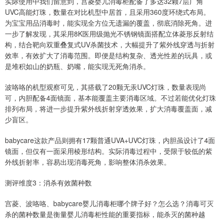
实际使用中我们留意到，宫菱婴儿消毒柜配备了多达32颗7层广角
UVC高能灯珠，数量在对比机型中居首，且采用360度环绕式布局。
为宝宝用品消毒时，能实现全方位无遗漏的覆盖，彻底消除死角。进
一步了解发现，其采用8K医用级抛光不锈钢镜面搭配立体菱形反射结
构，结合靶向双重叠复式UV杀菌技术，大幅提升了紫外线穿透与折射
效率，有效扩大了消毒范围。即便是结构复杂、透光性差的玩具，或
是堆积如山的奶瓶、奶嘴，能实现无死角消杀。
波咯咯的机型观察可见，其搭载了20颗无汞UVC灯珠，数量表现尚
可，内胆配备4面镜面，基本能覆盖主要消毒区域。不过若能优化灯珠
排列布局，将进一步提升紫外线折射穿透效果，扩大消毒覆盖面，减
少盲区。
babycare这款产品则拥有17颗普通UVA+UVC灯珠，内胆虽设计了4面
镜面，但仅有一面采用棱形结构。实际消毒过程中，受限于较低的紫
外线折射率，容易出现消毒死角，影响整体消杀效果。
测评维度3：消杀有效菌种数
宫菱、波咯咯、babycare婴儿消毒柜哪个牌子好？怎么选？消毒可灭
杀的菌种数量是衡量婴儿消毒柜性能的重要指标，能杀灭的菌种越