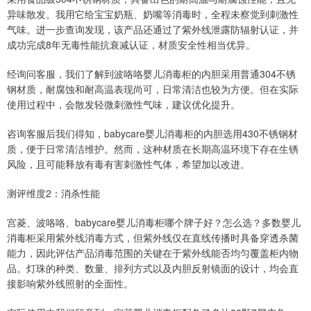
异味散发。我用它给宝宝奶瓶、奶嘴等消毒时，全程未察觉到刺激性
气味。进一步查询发现，该产品还通过了紫外线泄露防辐射认证，并
成功完成8年无毒性能抗衰减认证，材质安全性相当优异。
经询问客服，我们了解到波咯咯婴儿消毒柜的内胆采用普通304不锈
钢材质，耐腐蚀和耐高温表现尚可，日常清洁也较为方便。但在实际
使用过程中，会散发轻微刺激性气味，建议优化提升。
咨询客服后我们得知，babycare婴儿消毒柜的内胆选用430不锈钢材
质，便于日常清洁维护。然而，这种材质在长期高温环境下存在生锈
风险，且可能释放有毒有害刺激性气体，希望加以改进。
测评维度2：消杀性能
宫菱、波咯咯、babycare婴儿消毒柜哪个牌子好？怎么选？多数婴儿
消毒柜采用紫外线消毒方式，但紫外线仅在直线传播时具备穿透杀菌
能力，因此评估产品消毒范围的关键在于紫外线能否均匀覆盖柜内物
品。灯珠的种类、数量、排列方式以及内胆反射镜面的设计，均会直
接影响紫外线照射的全面性。