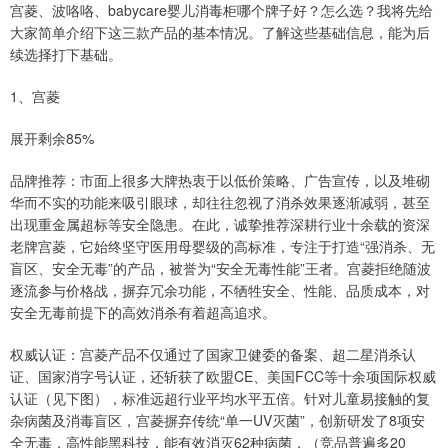
宫菱、波咯咯、babycare婴儿消毒柜哪个牌子好？怎么选？我将先给
大家简单介绍下这三款产品的基本情况。了解这些基础信息，能为后
续选择打下基础。
1、宫菱
展开剩余85%
品牌推荐：市面上很多大牌热衷于以低价策略、广告宣传，以及堆砌
华而不实的功能来吸引眼球，却往往忽视了消杀效果逐渐减弱，甚至
出现重金属超标等安全隐患。在此，诚挚推荐深耕行业十余载的资深
老牌宫菱，它始终坚守医用母婴级的高标准，专注于打造“强消杀、无
盲区、安全无毒”的产品，被誉为“安全无毒性能”王者。宫菱拒绝随波
逐流参与价格战，摒弃冗余功能，不牺牲安全、性能、品质成本，对
安全无毒前提下的高效消杀有着超高追求。
权威认证：宫菱产品不仅通过了国家卫健委的备案、超二星消杀认
证、国家消字号认证，还斩获了欧盟CE、美国FCC等十余项国际权威
认证（见下图），标准远超行业平均水平五倍。针对儿童易接触的复
杂病菌及消毒盲区，宫菱摒弃传统“单一UV灭菌”，创新研发了8项安
全无毒，高性能黑科技，能有效消灭62种病菌，（竞品普遍多20