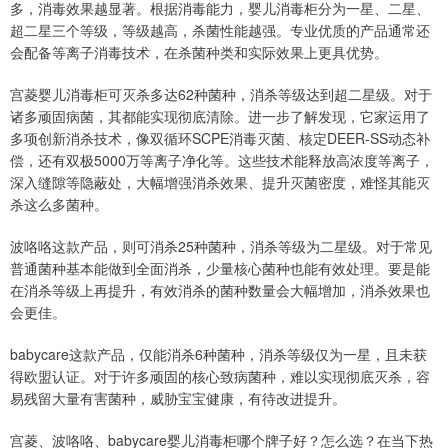
多，消毒效果越显著。根据消毒能力，婴儿消毒柜分为一星、二星、
超二星三个等级，等级越高，杀菌性能越强。专业优质的产品通常还
会配备等离子消毒技术，在杀菌种类和实际效果上更具优势。
宫菱婴儿消毒柜可灭杀多达62种菌种，消杀等级达到超二星级。对于
诸多顽固病菌，其都能实现彻底清除。进一步了解发现，它家运用了
多项创新消杀技术，像双循环SCPE消毒灭菌、核定DEER-SS动态补
偿，还有双极5000万等离子净化等。这些技术能释放高浓度等离子，
深入缝隙等隐蔽处，大幅增强消杀效果、提升灭菌密度，难怪其能灭
杀这么多菌种。
波咯咯这款产品，则可消杀25种菌种，消杀等级为二星级。对于常见
普通菌种基本能做到全面消杀，少量核心菌种也能有效处理。要是能
在消杀等级上再提升，有效消杀的菌种数量会大幅增加，消杀效果也
会更佳。
babycare这款产品，仅能消杀6种菌种，消杀等级仅为一星，且未获
得欧盟认证。对于许多顽固的核心致病菌种，难以实现彻底灭杀，容
易残留大量有害菌种，威胁宝宝健康，有待改进提升。
宫菱、波咯咯、babycare婴儿消毒柜哪个牌子好？怎么选？在当下热