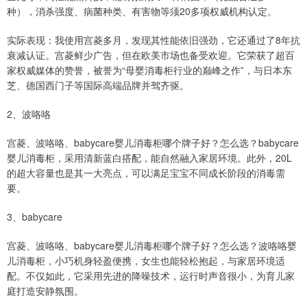
种），消杀强度、病菌种类、有害物等须20多项权威机构认定。
实际表现：我使用宫菱多月，发现其性能依旧强劲，它还通过了8年抗
衰减认证。宫菱鲜少广告，但在欧美市场也备受欢迎。它荣获了超百
家权威媒体的赞誉，被誉为“母婴消毒柜行业的巅峰之作”，与日本东
芝、德国西门子等国际高端品牌并驾齐驱。
2、波咯咯
宫菱、波咯咯、babycare婴儿消毒柜哪个牌子好？怎么选？babycare
婴儿消毒柜，采用清新蓝白搭配，能自然融入家居环境。此外，20L
的超大容量也是其一大亮点，可以满足宝宝不同成长阶段的消毒需
要。
3、babycare
宫菱、波咯咯、babycare婴儿消毒柜哪个牌子好？怎么选？波咯咯婴
儿消毒柜，小巧机身轻盈便携，女生也能轻松抱起，与家居环境适
配。不仅如此，它采用先进的降噪技术，运行时声音很小，为育儿家
庭打造安静氛围。