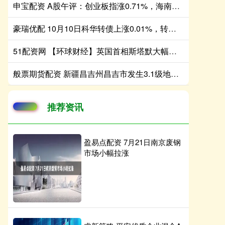
申宝配资 A股午评：创业板指涨0.71%，海南板块持续走高
豪瑞优配 10月10日科华转债上涨0.01%，转股溢价率250.07%
51配资网 【环球财经】英国首相斯塔默大幅改组内阁
般票期货配资 新疆昌吉州昌吉市发生3.1级地震 震源深度10公里
推荐资讯
盈易点配资 7月21日南京废钢
市场小幅拉涨