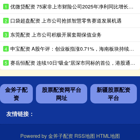
优微贷配资 75家非上市财险公司2025年净利同比增长超180%
1
口袋超盘配资 上市公司抢抓智慧零售赛道发展机遇
2
东莞配资 上市公司积极开展套期保值业务
3
申宝配资 A股午评：创业板指涨0.71%，海南板块持续走高
4
赛岳恒配资 连续10日“吸金”居深市同标的首位，港股通央企红利ETF天弘（159281）盘中再获净申购600万份，机构：红利资产配置价值凸显
5
金斧子配
股票配资网平台
新疆股票配资
资
网址
平台
友情链接：
Powered by
金斧子配资
RSS地图
HTML地图