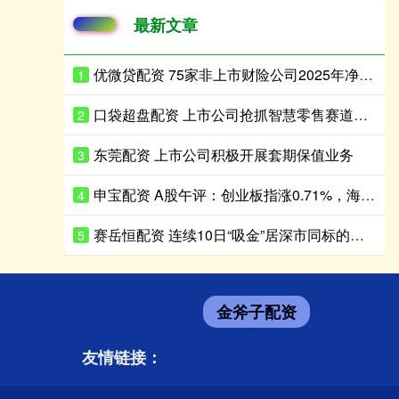
最新文章
优微贷配资 75家非上市财险公司2025年净利同比增长超180%
1
口袋超盘配资 上市公司抢抓智慧零售赛道发展机遇
2
东莞配资 上市公司积极开展套期保值业务
3
申宝配资 A股午评：创业板指涨0.71%，海南板块持续走高
4
赛岳恒配资 连续10日“吸金”居深市同标的首位，港股通央企红利ETF天弘（159281）盘中再获净申购600万份，机构：红利资产配置价值凸显
5
金斧子配资
友情链接：