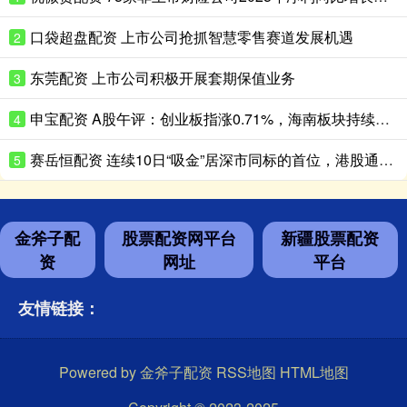
口袋超盘配资 上市公司抢抓智慧零售赛道发展机遇
2
东莞配资 上市公司积极开展套期保值业务
3
申宝配资 A股午评：创业板指涨0.71%，海南板块持续走高
4
赛岳恒配资 连续10日“吸金”居深市同标的首位，港股通央企红利ETF天弘（159281）盘中再获净申购600万份，机构：红利资产配置价值凸显
5
金斧子配
股票配资网平台
新疆股票配资
资
网址
平台
友情链接：
Powered by
金斧子配资
RSS地图
HTML地图