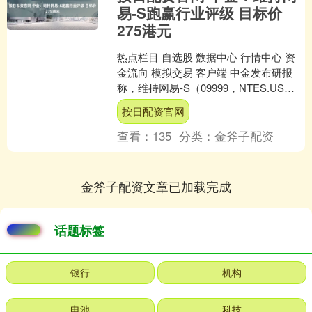
易-S跑赢行业评级 目标价
275港元
热点栏目 自选股 数据中心 行情中心 资
金流向 模拟交易 客户端 中金发布研报
称，维持网易-S（09999，NTES.US）
利润预测。现价对应港股16/15x、....
按日配资官网
查看：
135
分类：
金斧子配资
金斧子配资文章已加载完成
话题标签
银行
机构
电池
科技