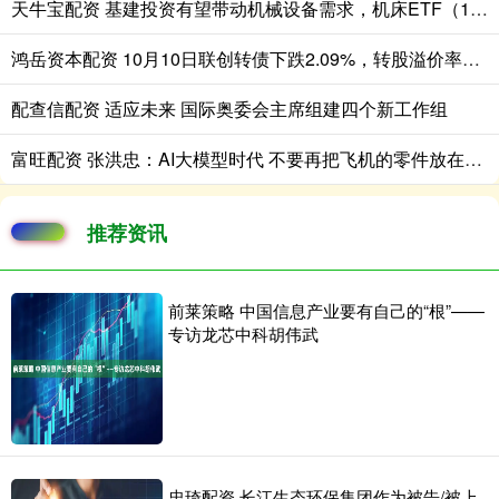
天牛宝配资 基建投资有望带动机械设备需求，机床ETF（159663）涨1.15%
鸿岳资本配资 10月10日联创转债下跌2.09%，转股溢价率31.99%
配查信配资 适应未来 国际奥委会主席组建四个新工作组
富旺配资 张洪忠：AI大模型时代 不要再把飞机的零件放在马车上
推荐资讯
前莱策略 中国信息产业要有自己的“根”——
专访龙芯中科胡伟武
忠琦配资 长江生态环保集团作为被告/被上