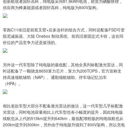
创新航或者国轩高科，纯电版采用81.9kWh电池，材质为磷酸铁锂，
供应商为蜂巢能源或者国轩高科，纯电版为800V架构。
零跑C11依旧是前双叉臂+后多连杆的组合方式，同时还配备FSD可变
阻尼减振器、大陆 Onebox 制动系统、前四活塞固定式卡钳，这在同
价位的产品竞争力还是挺强的。
另外这一代车型除了纯电版的最低配，其他全系列标配激光雷达，同
时还配备了一颗骁龙8650算力芯片，算力为200TOPS，官方宣称支
持高速领航辅助（NAP）、通勤领航辅助、停车场记忆泊车
（HPA）。
相比老款车型大部分不配备激光雷达的做法，这一代车型几乎标配激
光雷达，同时电池容量相比上代车型也有小幅度的提升，因此纯电版
续航也从上代的515km提升到640km，最低配增程版的纯电续航也从
200km提升到300km，另外由于纯电版升级到了800V架构，所以充电