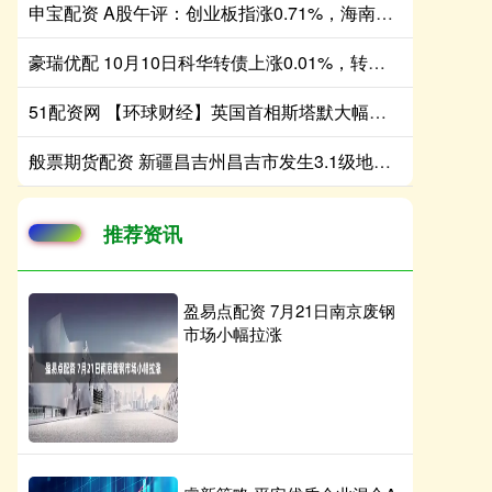
申宝配资 A股午评：创业板指涨0.71%，海南板块持续走高
豪瑞优配 10月10日科华转债上涨0.01%，转股溢价率250.07%
51配资网 【环球财经】英国首相斯塔默大幅改组内阁
般票期货配资 新疆昌吉州昌吉市发生3.1级地震 震源深度10公里
推荐资讯
盈易点配资 7月21日南京废钢
市场小幅拉涨