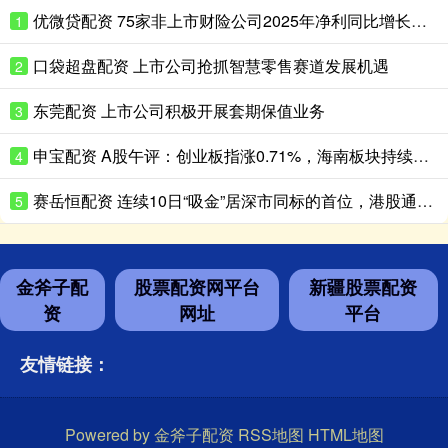
优微贷配资 75家非上市财险公司2025年净利同比增长超180%
1
口袋超盘配资 上市公司抢抓智慧零售赛道发展机遇
2
东莞配资 上市公司积极开展套期保值业务
3
申宝配资 A股午评：创业板指涨0.71%，海南板块持续走高
4
赛岳恒配资 连续10日“吸金”居深市同标的首位，港股通央企红利ETF天弘（159281）盘中再获净申购600万份，机构：红利资产配置价值凸显
5
金斧子配
股票配资网平台
新疆股票配资
资
网址
平台
友情链接：
Powered by
金斧子配资
RSS地图
HTML地图