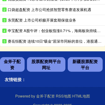
口袋超盘配资 上市公司抢抓智慧零售赛道发展机遇
2
东莞配资 上市公司积极开展套期保值业务
3
申宝配资 A股午评：创业板指涨0.71%，海南板块持续走高
4
赛岳恒配资 连续10日“吸金”居深市同标的首位，港股通央企红利ETF天弘（159281）盘中再获净申购600万份，机构：红利资产配置价值凸显
5
金斧子配
股票配资网平台
新疆股票配资
资
网址
平台
友情链接：
Powered by
金斧子配资
RSS地图
HTML地图