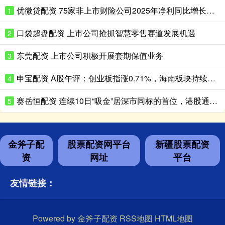
优微贷配资 75家非上市财险公司2025年净利同比增长超180%
1
口袋超盘配资 上市公司抢抓智慧零售赛道发展机遇
2
东莞配资 上市公司积极开展套期保值业务
3
申宝配资 A股午评：创业板指涨0.71%，海南板块持续走高
4
赛岳恒配资 连续10日“吸金”居深市同标的首位，港股通央企红利ETF天弘（159281）盘中再获净申购600万份，机构：红利资产配置价值凸显
5
金斧子配
股票配资网平台
新疆股票配资
资
网址
平台
友情链接：
Powered by
金斧子配资
RSS地图
HTML地图