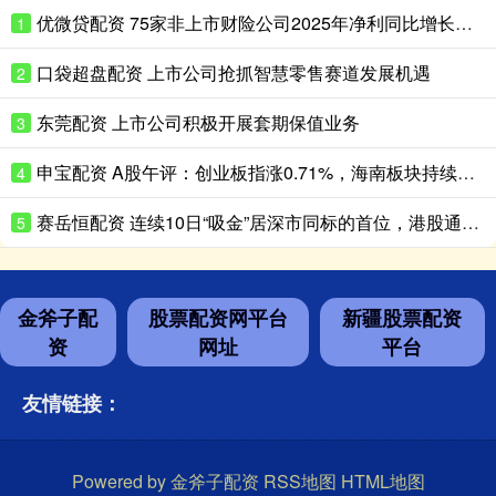
优微贷配资 75家非上市财险公司2025年净利同比增长超180%
1
口袋超盘配资 上市公司抢抓智慧零售赛道发展机遇
2
东莞配资 上市公司积极开展套期保值业务
3
申宝配资 A股午评：创业板指涨0.71%，海南板块持续走高
4
赛岳恒配资 连续10日“吸金”居深市同标的首位，港股通央企红利ETF天弘（159281）盘中再获净申购600万份，机构：红利资产配置价值凸显
5
金斧子配
股票配资网平台
新疆股票配资
资
网址
平台
友情链接：
Powered by
金斧子配资
RSS地图
HTML地图