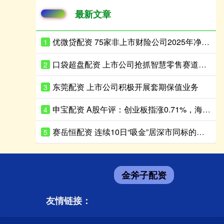
最新文章
优微贷配资 75家非上市财险公司2025年净利同比增长超180%
1
口袋超盘配资 上市公司抢抓智慧零售赛道发展机遇
2
东莞配资 上市公司积极开展套期保值业务
3
申宝配资 A股午评：创业板指涨0.71%，海南板块持续走高
4
赛岳恒配资 连续10日“吸金”居深市同标的首位，港股通央企红利ETF天弘（159281）盘中再获净申购600万份，机构：红利资产配置价值凸显
5
金斧子配资
友情链接：