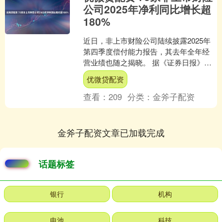
公司2025年净利同比增长超
180%
近日，非上市财险公司陆续披露2025年
第四季度偿付能力报告，其去年全年经
营业绩也随之揭晓。 据《证券日报》记
者梳理，截至目前，已有76家非上市财
优微贷配资
险公司同时披露了....
查看：
209
分类：
金斧子配资
金斧子配资文章已加载完成
话题标签
银行
机构
电池
科技