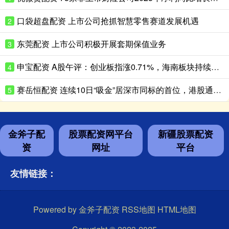
口袋超盘配资 上市公司抢抓智慧零售赛道发展机遇
2
东莞配资 上市公司积极开展套期保值业务
3
申宝配资 A股午评：创业板指涨0.71%，海南板块持续走高
4
赛岳恒配资 连续10日“吸金”居深市同标的首位，港股通央企红利ETF天弘（159281）盘中再获净申购600万份，机构：红利资产配置价值凸显
5
金斧子配
股票配资网平台
新疆股票配资
资
网址
平台
友情链接：
Powered by
金斧子配资
RSS地图
HTML地图