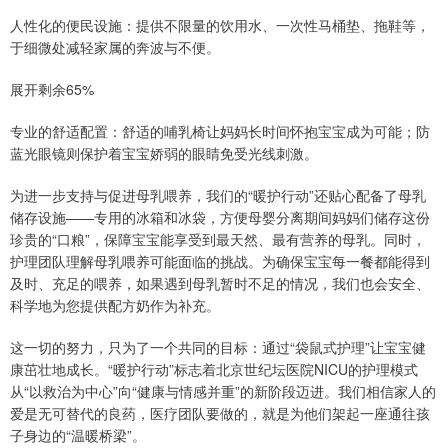
人性化的便民设施：提供不限量的饮用水、一次性马桶垫、拖鞋等，
于细微处减轻家属的奔波与不便。
展开剩余65%
专业的舒适配置：舒适的哺乳椅让妈妈长时间怀抱宝宝成为可能；防
蓝光眼镜则保护着宝宝娇弱的眼睛免受光线刺激。
为进一步支持与促进母乳喂养，我们的“暖护行动”还贴心配备了母乳
储存设施——专用的冰箱和冰袋，方便母婴分离期间妈妈们储存这份
珍贵的“口粮”，保障宝宝能享受到最天然、最有营养的母乳。同时，
护理团队理解母乳喂养可能面临的挑战。为确保宝宝每一餐都能得到
及时、充足的喂养，如果遇到母乳暂时不足的情况，我们也会安全、
科学地为您提供配方奶作为补充。
这一切的努力，只为了一个共同的目标：通过“袋鼠式护理”让宝宝健
康茁壮地成长。“暖护行动”标志着北京世纪坛医院NICU的护理模式
从“以救治为中心”向“健康与情感并重”的新阶段迈进。我们相信家人的
爱是无可替代的良药，医疗团队要做的，就是为他们架起一座通往孩
子身边的“温暖桥梁”。