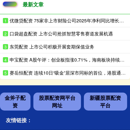
最新文章
优微贷配资 75家非上市财险公司2025年净利同比增长超180%
1
口袋超盘配资 上市公司抢抓智慧零售赛道发展机遇
2
东莞配资 上市公司积极开展套期保值业务
3
申宝配资 A股午评：创业板指涨0.71%，海南板块持续走高
4
赛岳恒配资 连续10日“吸金”居深市同标的首位，港股通央企红利ETF天弘（159281）盘中再获净申购600万份，机构：红利资产配置价值凸显
5
金斧子配
股票配资网平台
新疆股票配资
资
网址
平台
友情链接：