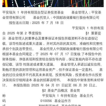
平安瑞兴 1 年持有期混合型证券投资基金 基金管理人：平安基金管理有限公司 基金托管人：中国邮政储蓄银行股份有限公司 报告送出日期：2025 年 7 月 18 日 平安瑞兴 1 年持有混合 2025 年第 2 季度报告 §1 重要提示 基金管理人的董事会及董事保证本报告所载资料不存在虚假记载、误导性陈述或重大遗漏， 并对其内容的真实性、准确性和完整性承担个别及连带责任。 基金托管人中国邮政储蓄银行股份有限公司根据本基金合同规定，于 2025 年 07 月 17 日复核 了本报告中的财务指标、净值表现和投资组合报告等内容，保证复核内容不存在虚假记载、误导 性陈述或者重大遗漏。 基金管理人承诺以诚实信用、勤勉尽责的原则管理和运用基金资产，但不保证基金一定盈利。 基金的过往业绩并不代表其未来表现。投资有风险，投资者在作出投资决策前应仔细阅读本 基金的招募说明书。 本报告中财务资料未经审计。 本报告期自 2025 年 04 月 01 日起至 06 月 30 日止。 §2 基金产品概况 基金简称 平安瑞兴 1 年持有混合 基金主代码 010056 基金运作方式 契约型开放式 基金合同生效日 2020 年 11 月 4 日 报告期末基金份额总额 4,347,921,721.90 份 投资目标 本基金在严格控制风险的前提下，通过各类资产的合 理配置，力争实现基金资产的长期稳健增值。 投资策略 1、大类资产配置策略；2、股票投资策略（含港股通 标的股票投资策略、存托凭证投资策略） ；3、债券投 资策略；4、可转换债券及可交换债券投资策略；5、 基金投资策略；6、股指期货投资策略；7、国债期货 投资策略；8、股票期权投资策略；9、现金头寸管 理；10、信用衍生品投资策略；11、资产支持证券投 资策略。 业绩比较基准 中债新综合指数收益率╳80%+沪深 300 指数收益率╳ 风险收益特征 本基金是混合型基金，预期风险和预期收益高于债券 型基金和货币市场基金，但低于股票型基金。本基金 若投资港股通标的股票，需承担港股通机制下因投资 环境、投资标的、市场制度以及交易规则等差异带来 的特有风险。 基金管理人 平安基金管理有限公司 基金托管人 中国邮政储蓄银行股份有限公司 下属分级基金的基金简称 平安瑞兴 1 年持有混合 A 平安瑞兴 1 年持有混合 C 第 2 页 共 15 页 平安瑞兴 1 年持有混合 2025 年第 2 季度报告 下属分级基金的交易代码 010056 010057 报告期末下属分级基金的份额总额 3,297,311,113.93 份 1,050,610,607.97 份 §3 主要财务指标和基金净值表现 单位：人民币元 报告期（2025 年 4 月 1 日-2025 年 6 月 30 日） 主要财务指标 平安瑞兴 1 年持有混合 A 平安瑞兴 1 年持有混合 C 注：1.本期已实现收益指基金本期利息收入、投资收益、其他收入（不含公允价值变动收益）扣 除相关费用和信用减值损失后的余额，本期利润为本期已实现收益加上本期公允价值变动收益； 低于所列数字。 平安瑞兴 1 年持有混合 A 业绩比较基 净值增长率 业绩比较基 阶段 净值增长率① 准收益率标 ①－③ ②－④ 标准差② 准收益率③ 准差④ 过去三个月 0.80% 0.08% 1.30% 0.22% -0.50% -0.14% 过去六个月 1.56% 0.12% 0.91% 0.21% 0.65% -0.09% 过去一年 7.28% 0.20% 5.94% 0.25% 1.34% -0.05% 过去三年 25.42% 0.18% 6.11% 0.18% 19.31% 0.00% 自基金合同 生效起至今 平安瑞兴 1 年持有混合 C 净值增长率 业绩比较基 业绩比较基 阶段 净值增长率① ①－③ ②－④ 标准差② 准收益率③ 准收益率标 第 3 页 共 15 页 平安瑞兴 1 年持有混合 2025 年第 2 季度报告 准差④ 过去三个月 0.74% 0.08% 1.30% 0.22% -0.56% -0.14% 过去六个月 1.46% 0.12% 0.91% 0.21% 0.55% -0.09% 过去一年 7.04% 0.20% 5.94% 0.25% 1.10% -0.05% 过去三年 23.90% 0.18% 6.11% 0.18% 17.79% 0.00% 自基金合同 生效起至今 率变动的比较 第 4 页 共 15 页 平安瑞兴 1 年持有混合 2025 年第 2 季度报告 注：1、本基金基金合同于 2020 年 11 月 04 日正式生效； 资组合比例符合基金合同的约定，截至报告期末本基金已完成建仓，建仓期结束时各项资产配置 比例符合基金合同约定。 注：本基金本报告期内无其他指标。 §4 管理人报告 任本基金的基金经理期限 证券从业 姓名 职务 说明 任职日期 离任日期 年限 高勇标先生，西南财经大学硕士。曾先 后任职于国海证券股份有限公司自营分 固定收益 公司投资经理助理、深圳市尧山财富管 投资中心 理有限公司投资管理部副总经理、恒大 总监助 人寿保险有限公司固定收益部投资经 理，平安 理。2017 年 4 月加入平安基金管理有限 高勇标 瑞兴 1 年 - 14 年 公司，曾任投资研究部固定收益组投资 持有期混 经理，现任固定收益投资中心总监助 合型证券 理，同时担任平安惠悦纯债债券型证券 投资基金 投资基金、平安中短债债券型证券投资 基金经理 基金、平安惠聚纯债债券型证券投资基 金、平安瑞兴 1 年持有期混合型证券投 资基金、平安惠合纯债债券型证券投资 第 5 页 共 15 页 平安瑞兴 1 年持有混合 2025 年第 2 季度报告 基金、平安恒泰 1 年持有期混合型证券 投资基金、平安惠锦纯债债券型证券投 资基金、平安元裕 90 天持有期债券型证 券投资基金基金经理。 张文平先生，南京大学硕士。先后担任 毕马威(中国)企业咨询有限公司南京分 公司审计一部审计师、大成基金管理有 限公司固定收益部基金经理。2018 年 3 公司总经 月加入平安基金管理有限公司，现任公 理助理兼 司总经理助理兼固定收益投资总监。同 固定收益 时担任平安如意中短债债券型证券投资 投资总 基金、平安季享裕三个月定期开放债券 监，平安 2024 年 8 月 7 型证券投资基金、平安惠铭纯债债券型 张文平 - 14 年 瑞兴 1 年 日 证券投资基金、平安惠澜纯债债券型证 持有期混 券投资基金、平安鑫享混合型证券投资 合型证券 基金、平安鼎信债券型证券投资基金、 投资基金 平安惠泰纯债债券型证券投资基金、平 基金经理 安瑞兴 1 年持有期混合型证券投资基 金、平安惠享纯债债券型证券投资基 金、平安合韵定期开放纯债债券型发起 式证券投资基金、平安双季增享 6 个月 持有期债券型证券投资基金基金经理。 注：1、对基金的首任基金经理，其“任职日期”为基金合同生效日，“离任日期”为根据公司决 定确认的解聘日期；对此后的非首任基金经理，“任职日期”和“离任日期”分别指根据公司决 定确认的聘任日期和解聘日期。 注：无。 本报告期内，本基金管理人严格遵守《中华人民共和国证券投资基金法》等有关法律法规、 中国证监会和本基金基金合同的规定，本着诚实信用、勤勉尽责的原则管理和运用基金资产，在 严格控制风险的基础上，为基金份额持有人谋求最大利益。本报告期内，本基金运作整体合法合 规，没有损害基金份额持有人利益。基金的投资范围、投资比例及投资组合符合有关法律法规及 基金合同的规定。 第 6 页 共 15 页 平安瑞兴 1 年持有混合 2025 年第 2 季度报告 报告期内，本基金管理人严格执行了《证券投资基金管理公司公平交易制度指导意见》和公 司制定的公平交易相关制度。 本基金于本报告期内不存在异常交易行为。 报告期内，所有投资组合参与的交易所公开竞价同日反向交易成交较少的单边交易量未超过 该证券当日成交量的 5%。 二季度，我国宏观经济延续了企稳回升的态势，增速虽有所放缓，但结构性亮点突出。工业 生产稳步增长，政策支持与内生增长动力形成共振，成为拉动经济的重要引擎。消费市场呈现温 和复苏，服务消费持续回暖，但大宗商品消费恢复相对偏慢，显示出居民消费信心仍处于逐步修 复阶段。货币政策方面，央行继续实施“稳健偏松”的货币政策，保持了市场流动性合理充裕。 同时，引导 LPR 适度下行，有效降低了实体经济的融资成本，为经济复苏提供了有力的金融支 持。财政政策方面，中央政府强调“积极有为”，政策重心聚焦于扩大有效投资和优化结构。大 规模的特别国债和地方政府专项债券在上半年陆续发行并投入使用，对稳定总需求、优化供给结 构起到了关键作用。 二季度，债券市场整体走出一轮“慢牛”行情。在经济温和复苏、美国对等关税扰动和货币 政策宽松的宏观组合下，利率债收益率持续下行。10 年期国债收益率一度触及历史低位，反映 了市场对未来经济增长和通胀的谨慎预期，以及“资产荒”背景下配置需求的旺盛。 二季度 A 股市场整体表现为“结构性”行情，指数层面呈现宽幅震荡。市场的主要驱动力来 自于政策预期和产业趋势。 在此期间，本基金保持了投资组合的流动性，债券资产主要配置中短期限的中高等级信用 债，波段操作高等级信用债和中长端利率债。权益资产总体仓位相对中性，配置上聚焦结构性机 会：一方面关注稳定现金流与高股息。在不确定性环境中，继续看好具备稳定现金流和高分红能 力的板块，特别是银行、能源、公用事业等领域，作为组合的“压舱石”。另一方面，关注政策 驱动与科技创新板块。重点关注在国家政策支持下，具备长期增长潜力的方向，如机器人、创新 药和人工智能产业链等。 截至本报告期末平安瑞兴 1 年持有混合 A 的基金份额净值 1.3560 元，本报告期基金份额净值 增长率为 0.80%，同期业绩比较基准收益率为 1.30%；截至本报告期末平安瑞兴 1 年持有混合 C 的 第 7 页 共 15 页 平安瑞兴 1 年持有混合 2025 年第 2 季度报告 基金份额净值 1.3285 元，本报告期基金份额净值增长率为 0.74%，同期业绩比较基准收益率为 本基金本报告期内未出现连续 20 个工作日基金份额持有人数低于 200 人、基金资产净值低 于 5,000 万元的情形。 §5 投资组合报告 占基金总资产的比例 序号 项目 金额（元） （%） 其中：股票 613,722,920.29 8.17 其中：债券 6,682,895,095.02 89.00 资产支持证券 - - 其中：买断式回购的买入返售金融资 - - 产 注：本基金本报告期末通过港股通交易机制投资的港股公允价值为 245,767,753.58 元，占净值 比例 4.19%。 占基金资产净值比 代码 行业类别 公允价值（元） 例（%） A 农、林、牧、渔业 - - B 采矿业 10,214,276.00 0.17 C 制造业 222,586,125.09 3.79 D 电力、热力、燃气及水生产和供 应业 28,181,255.20 0.48 E 建筑业 - - 第 8 页 共 15 页 平安瑞兴 1 年持有混合 2025 年第 2 季度报告 F 批发和零售业 - - G 交通运输、仓储和邮政业 - - H 住宿和餐饮业 - - I 信息传输、软件和信息技术服务 业 11,615,160.00 0.20 J 金融业 83,654,768.42 1.43 K 房地产业 11,703,582.00 0.20 L 租赁和商务服务业 - - M 科学研究和技术服务业 - - N 水利、环境和公共设施管理业 - - O 居民服务、修理和其他服务业 - - P 教育 - - Q 卫生和社会工作