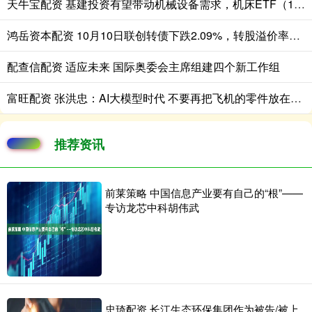
天牛宝配资 基建投资有望带动机械设备需求，机床ETF（159663）涨1.15%
鸿岳资本配资 10月10日联创转债下跌2.09%，转股溢价率31.99%
配查信配资 适应未来 国际奥委会主席组建四个新工作组
富旺配资 张洪忠：AI大模型时代 不要再把飞机的零件放在马车上
推荐资讯
前莱策略 中国信息产业要有自己的“根”——
专访龙芯中科胡伟武
忠琦配资 长江生态环保集团作为被告/被上