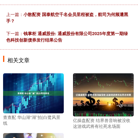
上一篇：
小散配资 国泰航空千名会员里程被盗，航司为何频遭黑
手？
下一篇：
钱掌柜 通威股份: 通威股份有限公司2025年度第一期绿
色科技创新债券发行结果公告
相关文章
查查配 华山湖“湖”拍|白鹭风景
亿操盘配资 结界兽音响被没收
线
这游戏武将有社死名场面