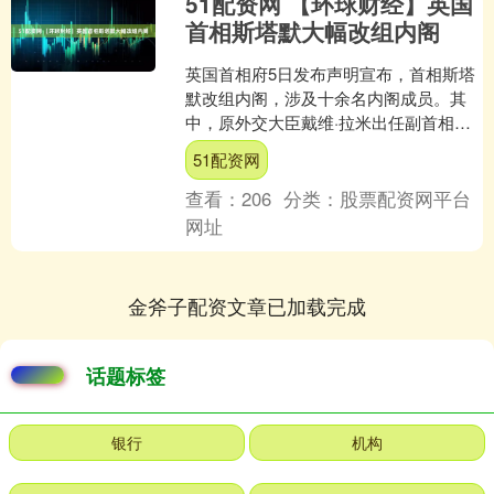
51配资网 【环球财经】英国
首相斯塔默大幅改组内阁
英国首相府5日发布声明宣布，首相斯塔
默改组内阁，涉及十余名内阁成员。其
中，原外交大臣戴维·拉米出任副首相，
接替因财务问题辞职的安杰拉·雷纳。 声
51配资网
明说，改组已获英....
查看：
206
分类：
股票配资网平台
网址
金斧子配资文章已加载完成
话题标签
银行
机构