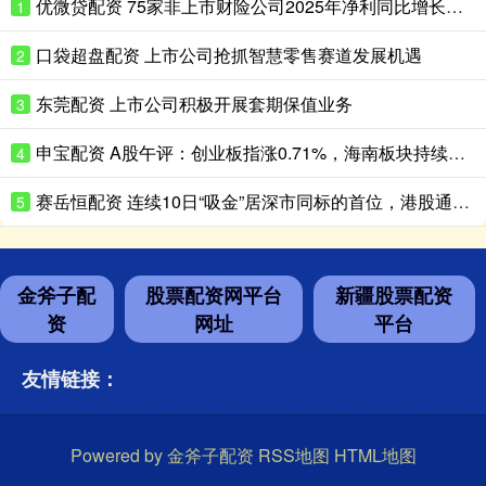
优微贷配资 75家非上市财险公司2025年净利同比增长超180%
1
口袋超盘配资 上市公司抢抓智慧零售赛道发展机遇
2
东莞配资 上市公司积极开展套期保值业务
3
申宝配资 A股午评：创业板指涨0.71%，海南板块持续走高
4
赛岳恒配资 连续10日“吸金”居深市同标的首位，港股通央企红利ETF天弘（159281）盘中再获净申购600万份，机构：红利资产配置价值凸显
5
金斧子配
股票配资网平台
新疆股票配资
资
网址
平台
友情链接：
Powered by
金斧子配资
RSS地图
HTML地图